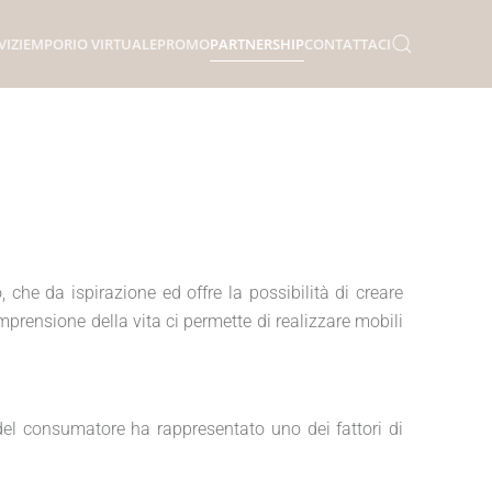
VIZI
EMPORIO VIRTUALE
PROMO
PARTNERSHIP
CONTATTACI
 che da ispirazione ed offre la possibilità di creare
mprensione della vita ci permette di realizzare mobili
 del consumatore ha rappresentato uno dei fattori di