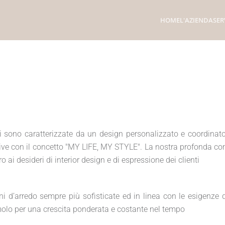
HOME
L'AZIENDA
SER
ti sono caratterizzate da un design personalizzato e coordinato,
ative con il concetto "MY LIFE, MY STYLE". La nostra profonda co
 ai desideri di interior design e di espressione dei clienti
ni d’arredo sempre più sofisticate ed in linea con le esigenze
molo per una crescita ponderata e costante nel tempo